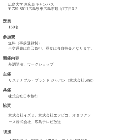
広島大学 東広島キャンパス
〒739-8511広島県東広島市鏡山1丁目3-2
​定員
160名
​参加費​
無料（事前登録制）
※交通費は自己負担、昼食は各自持参となります。
​開催内容
​基調講演、ワークショップ
​主催​
サステナブル・ブランド ジャパン（株式会社Sinc）
​共催
​株式会社日本旅行
​協賛​
株式会社イズミ、株式会社エフピコ、オタフクソ
ース株式会社、広島テレビ放送
​後援