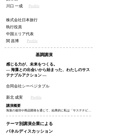
川口 一成
Profile
株式会社日本旅行
執行役員
中国エリア代表
関 昌博
Profile
基調講演
感じる力が、未来をつくる。
― 海藻との出会いから始まった、わたしのサス
テナブルアクション ―
合同会社シーベジタブル
新北 成実
Profile
講演概要
海藻の栽培や商品開発を通じて、結果的に私は「サステナビリ
ティ」に向き合うようになりました。でも、その始まりは「好
き」「面白い」「なんだか気になる」といった素朴な気持ちで
テーマ別講演企業による
す。観察を続けるうちに、自然の中にある“声なき声“のような
ものを感じるようになりました。特に、海藻を陸上や海面で育
パネルディスカッション
てるのは環境要因が複雑に絡み合い、「これが正解」という単