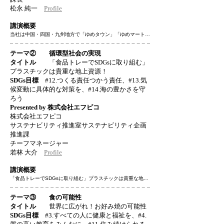
松永 純一
Profile
講演概要
当社は中国・四国・九州地方で「ゆめタウン」「ゆめマート」
を展開する小売事業を主力とした企業です。

「社員が誇りと喜びを感じ、地域とお客さまの生活に貢献し続
テーマ②
循環型社会の実現
ける」を経営理念とし、創業以来、より良い生活環境を維持・
タイトル
「食品トレーでSDGsに取り組む」
向上させるため地域に根差した事業活動を行ってきました。

プラスチックは貴重な地上資源！
近年は、サステナブルなお店・企業を目指して、4つの重点課
題を定め、「youme MIRAI Action」と題した様々な取組みを
SDGs目標
#12.つくる責任つかう責任、#13.気
実施しています。

候変動に具体的な対策を、#14.海の豊かさを守
当社は特に、出店地域の方との協力に力を入れています。例え
ろう
ば、販売する商品を通じて地域の子ども食堂支援団体に寄付を
Presented by 株式会社エフピコ
したり、地元の高校生が育てた豚肉や牛肉を店頭で販売したり
株式会社エフピコ
しています。地元の方との取組みを通じ、地域全体を元気にす
る役目を今までもこれからも担って参ります。

サステナビリティ推進室サステナビリティ企画
講演では当社の取組みの一部をご紹介しつつ、更なる可能性に
推進課
ついて皆さんと一緒に考えていきたいと思います。
チーフマネージャー
若林 大介
Profile
講演概要
「食品トレーでSDGsに取り組む」プラスチックは貴重な地上
資源！リサイクルしている食品トレーの回収を増やすためにで
きる企画や取組を考えてみよう！と題し、35年続く身近な使
テーマ③ 食の可能性
用済み食品トレーのリサイクルの仕組みを通して、プラスチッ
タイトル
世界に広がれ！お好み焼の可能性
クを取り巻く地球環境問題とリアルな循環型社会の形成につい
SDGs目標
#3.すべての人に健康と福祉を、#4.
て考えてみたいと思います。