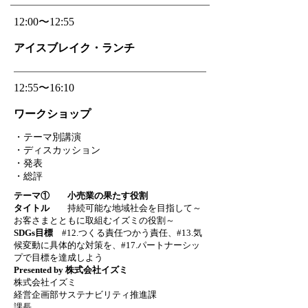
純な因果では説明できないことが多々あります。だからこそ、
自然の変化を"感じ取る力"が大切であり、日々その感性を磨い
​12:00〜12:55
ていく必要があると実感しています。サステナブルな未来は、
正しさや義務感だけでなく、もっと個人的な感覚や好奇心から
始まるのかもしれません。今回は、海藻との出会いと仕事を通
​アイスブレイク・ランチ
じて私が学んだ、「感じることから始めるアクション」につい
てお話しします。
​12:55〜16:10
ワークショップ
・テーマ別講演
・ディスカッション
・発表
​・総評
テーマ① 小売業の果たす役割
タイトル
持続可能な地域社会を目指して～
お客さまとともに取組むイズミの役割～
SDGs目標
#12.つくる責任つかう責任、#13.気
候変動に具体的な対策を、#17.パートナーシッ
プで目標を達成しよう
Presented by 株式会社イズミ
株式会社イズミ
経営企画部サステナビリティ推進課
課長