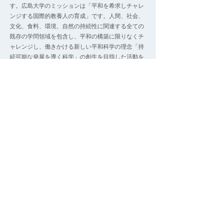
す。広島大学のミッションは「平和を希求しチャレ
ンジする国際的教養人の育成」です。人間、社会、
文化、食料、環境、自然の持続性に関連する全ての
既存の学問領域を包含し、平和の構築に限りなくチ
ャレンジし、働きかける新しい平和科学の理念「持
続可能な発展を導く科学」の創生を目指した活動を
展開し、100年後にも世界で光り輝く大学としての
責務を果たします。
▶︎WEBサイト
アクセス
中国大会 11月15日(土)開催
​広島大学 東広島キャンパス
〒739-8511広島県東広島市鏡山1丁目3-2
​■会場までのご案内
https://www.hiroshima-u.ac.jp/access