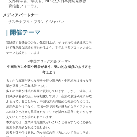
文部科学省、環境省、NPO法人日本持続発展教
育推進フォーラム
​メディアパートナー
サステナブル・ブランド ジャパン
| 開催テーマ
普段接する機会の少ない生徒同士が、それぞれの目的達成に向
けて有意義な議論を交わせるよう、本年より各ブロック大会に
テーマを設定しています
<中国ブロック大会 テーマ>
中国地方に企業や若者が集う、魅力的な拠点のあり方を
考えよう
古くから海軍が盛んな歴史を持つ瀬戸内・中国地方は様々な産
業が発展した工業地帯であり、
多くの企業が地域の発展に貢献しています。しかし、近年、人
口減少や若者の流出が深刻化しており、産業の衰退や継承が危
ぶまれていることから、中国地方の持続的な発展のためには、
雇用創出だけでなく、広域一帯で若者が魅力的なライフスタイ
ルの確立と将来を見据えたキャリアが描ける場所であるかを考
えていくことが求められています。
本大会では、企業や地域住民がいきいきと暮らすために必要な
要素を多角的な視点で話し合い、
若者を引き付ける魅力的な拠点の在り方について自由に考え、