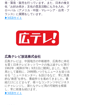
発・製造・販売を行っています。また、日本の食文
化「お好み焼き」文化の普及活動にも力を入れ、グ
ローバル（アメリカ・中国・マレーシア・台湾・フ
ランス）に展開をしています。
▶︎WEBサイト
広島テレビ放送株式会社
広島テレビは、中国地方の中枢都市、広島市に本社
を置く日本テレビネットワークの地上波テレビ局で
1962年（昭和37年）9月1日に開局しました。地方
局として最初に、24時間いつでもニュースを送り出
せる『ニュースセンター』を設けるなど、常に先進
的な“創意”を持ち、番組作りを進めてきました。番
組だけにとどまらず、様々なコンテンツやビジネス
にチャレンジし、新たなテレビ局の可能性を模索
し、常に前進を続けます。
▶︎WEBサイト