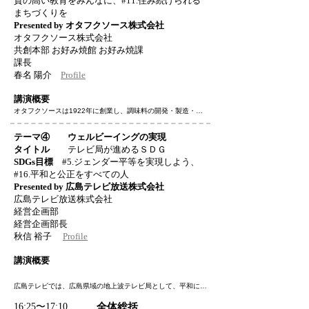
質の高い教育をみんなに、#11.住み続けられる
まちづくりを
Presented by オタフクソース株式会社
オタフクソース株式会社
共創本部 お好み焼館 お好み焼課
課長
春名 陽介
Profile
講演概要
オタフクソースは1922年に創業し、調味料の開発・製造・販
売を行う、広島発祥の企業です。

コーポレートスローガン「小さな幸せを、地球の幸せに。」の
テーマ④ ウェルビーイングの実現
もと、

タイトル
テレビ局が進めるＳＤＧ
お好み焼をはじめとする「鉄板粉もの」を中心とした食文化を
SDGs目標
#5.ジェンダー平等を実現しよう、
広めています。

#16.平和と公正をすべての人
広島のお好み焼は戦後の復興から生まれました。

Presented by 広島テレビ放送株式会社
世界にある小麦粉、野菜、卵と地域の食材を組み合わせて作る
広島テレビ放送株式会社
ことができるだけではなく

経営企画部
1枚で様々な栄養素をバランスよく摂取でき、

経営企画部長
さらに調理中にはホットプレートや鉄板を囲み団らんのひと時
が生まれるメニューです。

秋信 裕子
Profile
心も体も健康になるお好み焼が世界の食シーンに貢献できると
信じ、我々の「美味しいお好み焼を楽しんでほしい」という思
講演概要
いは、日本中、世界中へとその輪を広げています。

広島テレビでは、広島県域の地上波テレビ局として、平和に関
この講演ではお好み焼の歴史、国内、海外への普及活動を紹介
する報道を始め、「防災」や「環境問題」など、SDGｓに関
させていただき、

​16:25〜17:10
​全体総括
する取り組みを進めています。特に力を入れているのが、女性
皆様と共に持続可能な社会の実現とお好み焼の可能性、食の未