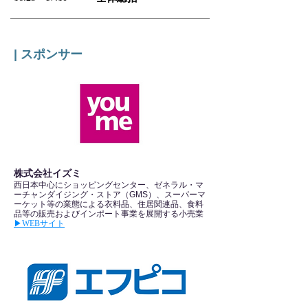
の活躍を推進する「私らしく生きるプロジェクト」です。

来を考えていきたいと思います。
女性の社会進出が進み、労働力人口に占める女性の割合は４
５％を超えました。同時に初婚年齢は上昇、生涯出生数は減少
するなど、女性の生き方は大きく変化しています。そういった
社会背景を踏まえて、女性がキャリアを築きながら、それぞれ
| スポンサー
が望む人生を歩み、心身ともに幸福なウェルビーイングを実現
することが求められています。

女性特有の健康課題である、生理、出産、不妊、更年期症状、
など、それぞれのライフステージに応じた健康づくり、女性の
就労や仕事と家庭の両立など、様々な観点を掘り下げ、番組制
作やテレビCM、イベントの開催による訴求などを通じて、多
くの人に考えてもらう機会を創出しています。

多様性を大切にし、様々な選択肢がある未来へ。まずは自分の
まわりから、男子生徒も女子生徒も、一緒に考えていきましょ
う。
株式会社イズミ
西日本中心にショッピングセンター、ゼネラル・マ
ーチャンダイジング・ストア（GMS）、スーパーマ
ーケット等の業態による衣料品、住居関連品、食料
品等の販売およびインポート事業を展開する小売業
▶︎WEBサイト