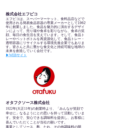
株式会社エフピコ
エフピコは、スーパーマーケット、食料品店などで
使用される簡易食品容器の専業メーカーとして1962
年に創業しました。食品を魅力的に演出するデザイ
ンによって、売り場や食卓を彩りながら、食卓の笑
顔、毎日の食生活を支えています。そして、食品ト
レーやペットボトルを再資源化して、食品トレー・
透明容器にリサイクルする環境先進企業でもありま
す。皆さんと共に豊かな食文化と持続可能な地球の
未来を創造していく会社です。
▶︎WEBサイト
オタフクソース株式会社
1922年(大正11年)の創業時より、「みんなが笑顔で
幸せに」なるようにとの思いを持って活動していま
す。安全で、安心できる調味料を提供し、お客様に
喜んでいただくことが当社の願いです。
事業としてソース、酢、たれ、その他調味料の開