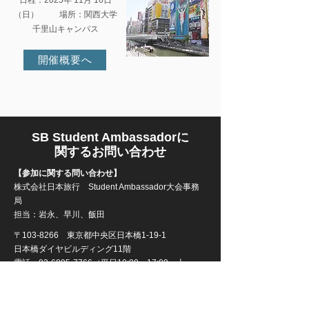
日程：2025年 11月 16日
（日） 場所：関西大学
千里山キャンパス
開催概要へ
SB Student Ambassadorに
関するお問い合わせ
【参加に関する問い合わせ】
株式会社日本旅行
Student Ambassador大会事務
局
担当：岩永、早川、飯田
〒103-8266 東京都中央区日本橋1-19-1
日本橋ダイヤビルディング11階
電話：03-6895-7766（平日10:00～17:00 土・
日・祝日休業）
メール：sustainablebrands【＠】nta.co.jp
※【＠】は半角のアットマークに変換をお願いします